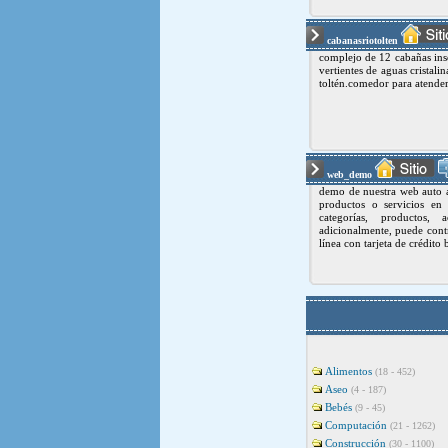
cabanasriotolten
complejo de 12 cabañas inse
vertientes de aguas cristali
toltén.comedor para atender
web_demo
demo de nuestra web auto a
productos o servicios en 
categorías, productos,
adicionalmente, puede contr
línea con tarjeta de crédito 
Alimentos
(18 - 452)
Aseo
(4 - 187)
Bebés
(9 - 45)
Computación
(21 - 1262)
Construcción
(30 - 1100)