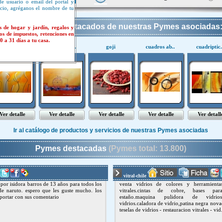
de usuario o email del portal y
ocio, agréganos el nombre de tu
ctos y servicios destacados de nuestras Pymes asociadas
s de hogar y jardín, regalos y
os de impuestos, retenciones en
 a 31 días a tu casa.
uadros mo..
cuadros mo..
goji
cuadros ab..
cuadriptic.
Ver detalle
Ver detalle
Ver detalle
Ver detalle
Ver detall
Ir al catálogo de productos y servicios de nuestras Pymes asociadas
Pymes destacadas
(Pymes total: 13.800)
vitral-chile
por isidora barros de 13 años para todos los
venta vidrios de colores y herramient
de naruto. espero que les guste mucho. los
vitrales.cintas de cobre, bases para 
aportar con sus comentario
estaño.maquina pulidora de vidrios
vidrios.caladora de vidrio,patina negra no
teselas de vidrios - restauracion vitrales - vid.