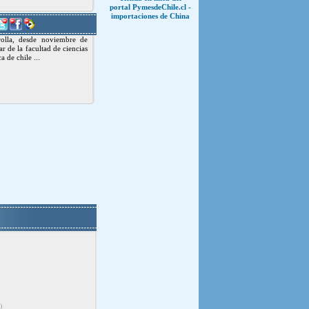
portal PymesdeChile.cl -
importaciones de China
olla, desde noviembre de
r de la facultad de ciencias
a de chile ...
)