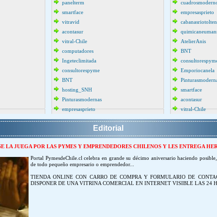
panelterm
cuadrosmodern
smartface
empresasprieto
vitravid
cabanasriotolten
acontasur
quimicaneuman
vitral-Chile
AtelierAnis
computadores
BNT
Ingeteclimitada
consultorespym
consultorespyme
Emporiocanela
BNT
Pinturasmodern
hosting_SNH
smartface
Pinturasmodernas
acontasur
empresasprieto
vitral-Chile
Editorial
SE LA JUEGA POR LAS PYMES Y EMPRENDEDORES CHILENOS Y LES ENTREGA HE
Portal PymesdeChile.cl celebra en grande su décimo aniversario haciendo posible
de todo pequeño empresario o emprendedor...
TIENDA ONLINE CON CARRO DE COMPRA Y FORMULARIO DE CONTAC
DISPONER DE UNA VITRINA COMERCIAL EN INTERNET VISIBLE LAS 24 H