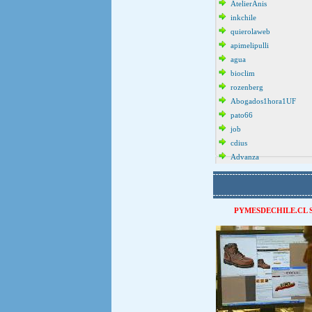
AtelierAnis
inkchile
quierolaweb
apimelipulli
agua
bioclim
rozenberg
Abogados1hora1UF
pato66
job
cdius
Advanza
PYMESDECHILE.CL 