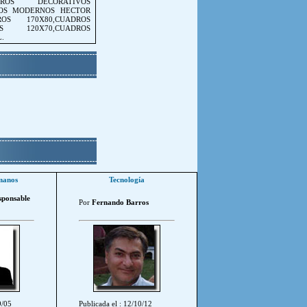
ADROS DECORATIVOS
ROS MODERNOS HECTOR
OS 170X80,CUADROS
OS 120X70,CUADROS
.
manos
Tecnología
sponsable
Por
Fernando Barros
9/05
Publicada el : 12/10/12