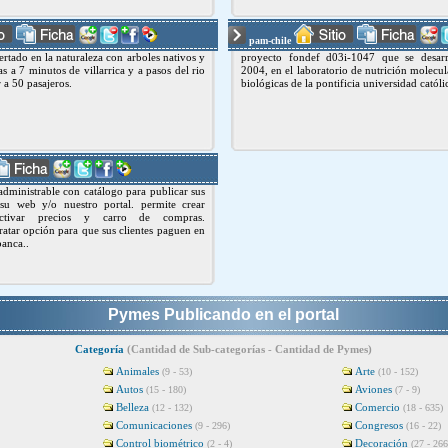
pam-chile
rtado en la naturaleza con arboles nativos y
proyecto fondef d03i-1047 que se desarr
nas a 7 minutos de villarrica y a pasos del rio
2004, en el laboratorio de nutrición molecula
 a 50 pasajeros.
biológicas de la pontificia universidad católic
dministrable con catálogo para publicar sus
su web y/o nuestro portal. permite crear
 activar precios y carro de compras.
atar opción para que sus clientes paguen en
banca..
Pymes Publicando en el portal
Categoría
(Cantidad de Sub-categorías - Cantidad de Pymes)
Animales
Arte
(9 - 53)
(10 - 152)
Autos
Aviones
(15 - 180)
(7 - 9)
Belleza
Comercio
(12 - 132)
(18 - 635)
Comunicaciones
Congresos
(9 - 296)
(16 - 22)
Control biométrico
Decoración
(2 - 4)
(27 - 266