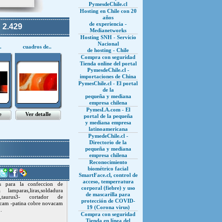
PymesdeChile.cl
Hosting en Chile con 20
años
de experiencia -
:
2.429
Medianetworks
Hosting SNH - Servicio
Nacional
.
cuadros de..
de hosting - Chile
Compra con seguridad
Tienda online del portal
PymesdeChile.cl -
importaciones de China
PymesChile.cl - El portal
de la
pequeña y mediana
empresa chilena
PymesLA.com - El
e
Ver detalle
portal de la pequeña
y mediana empresa
latinoamericana
PymedeChile.cl -
Directorio de la
pequeña y mediana
empresa chilena
Reconocimiento
biométrico facial
SmartFace.cl, control de
acceso, temperratura
as para la confeccion de
corporal (fiebre) y uso
lamparas,liras,soldadura
de mascarilla para
,taurus3- cortador de
protección de COVID-
vacam -patina cobre novacam
19 (Corona virus)
.
Compra con seguridad
Tienda en línea del