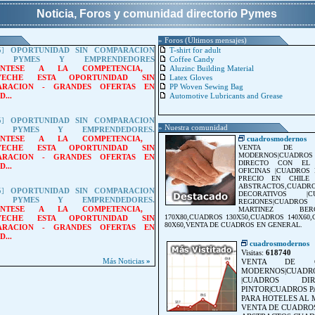
Noticia, Foros y comunidad directorio Pymes
» Foros (Últimos mensajes)
5]
OPORTUNIDAD SIN COMPARACION
T-shirt for adult
A PYMES Y EMPRENDEDORES
Coffee Candy
ANTESE A LA COMPETENCIA,
Aluzinc Building Material
VECHE ESTA OPORTUNIDAD SIN
Latex Gloves
ARACION
-
GRANDES OFERTAS EN
PP Woven Sewing Bag
...
Automotive Lubricants and Grease
5]
OPORTUNIDAD SIN COMPARACION
» Nuestra comunidad
A PYMES Y EMPRENDEDORES.
ANTESE A LA COMPETENCIA,
cuadrosmodernos
VECHE ESTA OPORTUNIDAD SIN
VENTA DE CU
MODERNOS|CUADROS
ARACION
-
GRANDES OFERTAS EN
DIRECTO CON EL 
...
OFICINAS |CUADROS
PRECIO EN CHILE
ABSTRACTOS,CUADR
5]
OPORTUNIDAD SIN COMPARACION
DECORATIVOS 
A PYMES Y EMPRENDEDORES.
REGIONES|CUADR
ANTESE A LA COMPETENCIA,
MARTINEZ BER
170X80,CUADROS 130X50,CUADROS 140X60
VECHE ESTA OPORTUNIDAD SIN
80X60,VENTA DE CUADROS EN GENERAL.
ARACION
-
GRANDES OFERTAS EN
...
cuadrosmodernos
Visitas:
618740
Más Noticias
»
VENTA DE CU
MODERNOS|CUA
|CUADROS D
PINTOR|CUADROS P
PARA HOTELES AL M
VENTA DE CUADRO