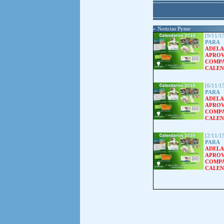
» Noticias Pyme
[9/11/1
PAR
ADEL
APRO
COMP
CALEND
[6/11/1
PAR
ADEL
APRO
COMP
CALEND
[2/11/1
PAR
ADEL
APRO
COMP
CALEND