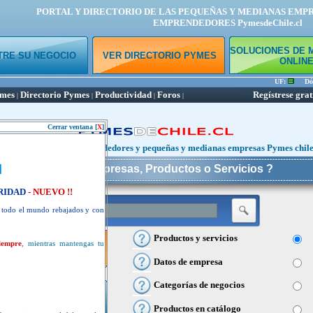
PORTAL Y DIRECTORIO DE LAS PEQUEÑAS Y MEDIANAS EMP
EMPRENDEDORES PymesdeChile.cl
SOLUCIONES DE 
TRE SU NEGOCIO
VER DIRECTORIO PYMES
ONLIN
UF:
Dólar 
ymes
Directorio Pymes
Productividad
Foros
Regístrese grat
|
|
|
|
Cerrar ventana [
X
]
tal y directorio de emprendedores y pequeñas y medianas empresas Pymes chil
¿ Busca Empresas, Productos o Servicios ?
RIDAD
- NUEVO !!
e todo el mundo rebajados y con
Productos y servicios
iempre
, mientras mantengas tu
R DIRECTORIO PYMES
Datos de empresa
Categorías de negocios
GISTRE SU NEGOCIO
Productos en catálogo