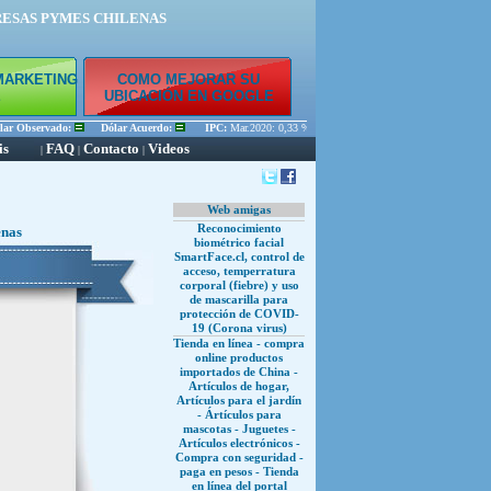
RESAS PYMES CHILENAS
MARKETING
COMO MEJORAR SU
E
UBICACIÓN EN GOOGLE
Observado:
Dólar Acuerdo:
IPC:
Mar.2020: 0,33 % Feb.2020: 0,45 % Ene.2020: 0,56 %
is
FAQ
Contacto
Videos
|
|
|
Web amigas
Reconocimiento
enas
biométrico facial
SmartFace.cl, control de
acceso, temperratura
corporal (fiebre) y uso
de mascarilla para
protección de COVID-
19 (Corona virus)
Tienda en línea - compra
online productos
importados de China -
Artículos de hogar,
Artículos para el jardín
- Ártículos para
mascotas - Juguetes -
Artículos electrónicos -
Compra con seguridad -
paga en pesos - Tienda
en línea del portal