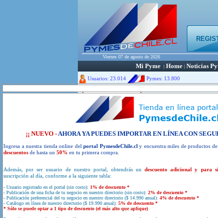
REGIS
Viernes 07 de agosto de 2026
Mi Pyme
Home
Noticias P
|
|
Usuarios: 23.014
Pymes:
13.800
Por
¡¡ NUEVO -
AHORA YA PUEDES IMPORTAR EN LÍNEA CON SEGU
Ingresa a nuestra tienda online del
portal PymesdeChile.cl
y encuentra miles de productos d
descuentos
de hasta un
50%
en tu primera compra.
Además, por ser usuario de nuestro portal, obtendrás un
descuento adicional y para s
VE
suscripción al día, conforme a la siguiente tabla:
- Usuario registrado en el portal (sin costo):
1% de descuento *
- Publicación de una ficha de tu negocio en nuestro directorio (sin costo):
2% de descuento *
- Publicación preferencial del tu negocio en nuestro directorio ($ 14.990 anual):
4% de descuento *
- Catálogo en línea de nuestro directorio ($ 19.990 anual):
5% de descuento *
RE
* Sólo se puede optar a 1 tipo de descuento (el más alto que aplique)