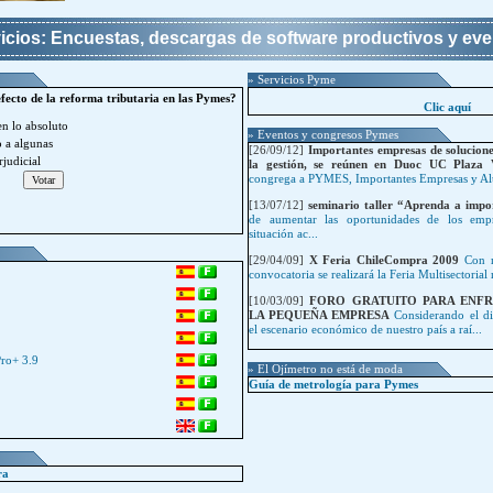
icios: Encuestas, descargas de software productivos y ev
» Servicios Pyme
efecto de la reforma tributaria en las Pymes?
Clic aquí
en lo absoluto
» Eventos y congresos Pymes
o a algunas
[26/09/12]
Importantes empresas de solucion
judicial
la gestión, se reúnen en Duoc UC Plaza 
congrega a PYMES, Importantes Empresas y Alu
[13/07/12]
seminario taller “Aprenda a impo
de aumentar las oportunidades de los emp
situación ac...
[29/04/09]
X Feria ChileCompra 2009
Con m
convocatoria se realizará la Feria Multisectorial 
[10/03/09]
FORO GRATUITO PARA ENFR
LA PEQUEÑA EMPRESA
Considerando el di
el escenario económico de nuestro país a raí...
Pro+ 3.9
» El Ojímetro no está de moda
Guía de metrología para Pymes
ra