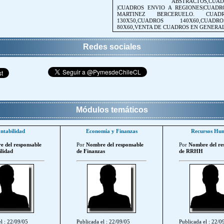
ABSTRACTOS,CU
|CUADROS ENVIO A REGIONES|CUAD
MARTINEZ BERCERUELO. CUADR
130X50,CUADROS 140X60,CUADR
80X60,VENTA DE CUADROS EN GENERAL
Redes sociales
Módulos temáticos
ntabilidad
Economía y Finanzas
Recursos Hu
 del responsable
Por
Nombre del responsable
Por
Nombre del re
lidad
de Finanzas
de RRHH
l : 22/09/05
Publicada el : 22/09/05
Publicada el : 22/0