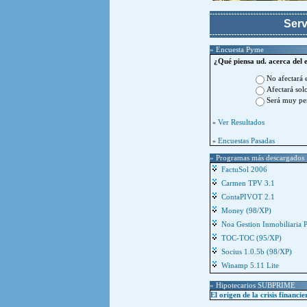
Serv
» Encuesta Pyme
¿Qué piensa ud. acerca del 
No afectará 
Afectará sol
Será muy per
Ver Resultados
»
Encuestas Pasadas
»
» Programas más descargados
FactuSol 2006
Carmen TPV 3.1
ContaPIVOT 2.1
Money (98/XP)
Noa Gestion Inmobiliaria 
TOC-TOC (95/XP)
Socius 1.0.5b (98/XP)
Winamp 5.11 Lite
» Hipotecarios SUBPRIME
El origen de la crisis financie