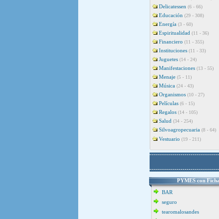
Delicatessen
(6 - 66)
Educación
(29 - 308)
Energía
(3 - 60)
Espiritualidad
(11 - 36)
Financiero
(11 - 355)
Instituciones
(11 - 33)
Juguetes
(14 - 24)
Manifestaciones
(13 - 55)
Menaje
(5 - 11)
Música
(24 - 43)
Organismos
(10 - 27)
Películas
(6 - 15)
Regalos
(14 - 105)
Salud
(34 - 254)
Silvoagropecuaria
(8 - 64)
Vestuario
(19 - 211)
PYMES con Ficha
BAR
seguro
tearomalosandes