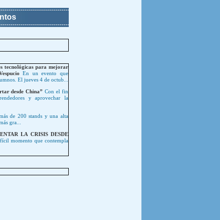
entos
es tecnológicas para mejorar
Vespucio
En un evento que
mnos. El jueves 4 de octub...
rtar desde China”
Con el fin
rendedores y aprovechar la
ás de 200 stands y una alta
más gra...
ENTAR LA CRISIS DESDE
fícil momento que contempla