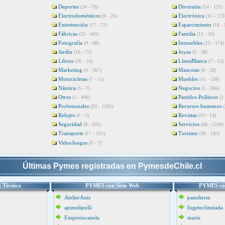
Deportes
Diversión
(34 - 70)
(14 - 121)
Electrodomésticos
Electrónica
(9 - 25)
(15 - 173
Entretención
Esparcimiento
(17 - 72)
(18 - 
Fábricas
Familia
(33 - 405)
(11 - 43)
Fotografía
Inmuebles
(9 - 68)
(15 - 174)
Jardín
Joyas
(10 - 73)
(9 - 38)
Libros
LíneaBlanca
(16 - 14)
(7 - 12)
Marketing
Mascotas
(4 - 367)
(8 - 28)
Motocicletas
Muebles
(7 - 11)
(11 - 138)
Náutica
Negocios
(5 - 7)
(5 - 266)
Otros
Partidos Políticos
(1 - 496)
(2 
Profesionales
Recursos humanos
(33 - 1295)
(
Relojes
Revistas
(6 - 3)
(10 - 14)
Seguridad
Servicios
(9 - 325)
(68 - 2240)
Transporte
Turismo
(17 - 321)
(36 - 185)
VideoJuegos
(9 - 7)
Últimas Pymes registradas en PymesdeChile.cl
 Técnica
PYMES con Sitio Web
PYMES con
AtelierAnis
panelterm
apimelipulli
Ingeteclimitada
Emporiocanela
marix