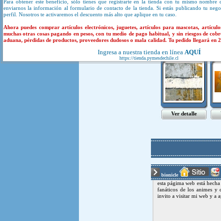
Para obtener este beneficio, sólo tienes que registrarte en la tienda con tu mismo nombre 
enviarnos la información al formulario de contacto de la tienda. Si estás publicando tu neg
perfil. Nosotros te activaremos el descuento más alto que aplique en tu caso.
Produ
Ahora puedes comprar artículos electrónicos, juguetes, artículos para mascotas, artículo
muchas otras cosas pagando en pesos, con tu medio de pago habitual, y sin riesgos de cobr
aduana, pérdidas de productos, proveedores dudosos o mala calidad. Tu pedido llegará en 20
cuadros ab..
c
Ingresa a nuestra tienda en línea
AQUÍ
https://tienda.pymesdechile.cl
Ver detalle
bionicle
esta págima web está hecha 
fanáticos de los animes y 
invito a visitar mi web y a 