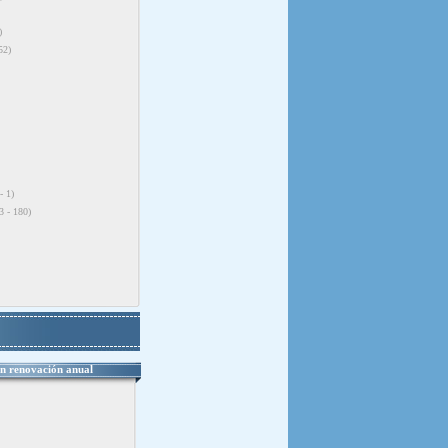
)
52)
- 1)
3 - 180)
 renovación anual