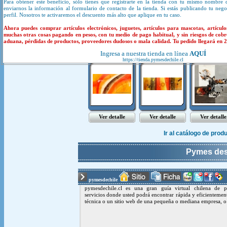
Para obtener este beneficio, sólo tienes que registrarte en la tienda con tu mismo nombre 
enviarnos la información al formulario de contacto de la tienda. Si estás publicando tu neg
perfil. Nosotros te activaremos el descuento más alto que aplique en tu caso.
Productos y servicios de
Ahora puedes comprar artículos electrónicos, juguetes, artículos para mascotas, artículo
muchas otras cosas pagando en pesos, con tu medio de pago habitual, y sin riesgos de cobr
aduana, pérdidas de productos, proveedores dudosos o mala calidad. Tu pedido llegará en 20
cuadros mo..
cuadros tr..
cuadros mo.
Ingresa a nuestra tienda en línea
AQUÍ
https://tienda.pymesdechile.cl
Ver detalle
Ver detalle
Ver detalle
Ir al catálogo de pro
Pymes de
pymesdechile
pymesdechile.cl es una gran guía virtual chilena de p
servicios donde usted podrá encontrar rápida y eficientemen
técnica o un sitio web de una pequeña o mediana empresa, o 