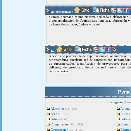
quimicaneumann
química neumann es una empresa dedicada a elaboración, d
y comercialización de líquidos para limpieza, lubricación 
de lentes de contacto, ópticos y de sol.
bnt
servicios de promocion de exportaciones a los mercados 
centroamérica, excelente red de contactos con importadore
de supermercados. identificación de proveedores para i
chilenos, de productos desde panamá (zona libre d
centroamérica.
Pymes
Categoría
(Cant
Alimentos
Animal
(18 - 452)
Aseo
Autos
(4 - 187)
(
Bebés
Belleza
(9 - 45)
Computación
Comuni
(21 - 1262)
Construcción
Control
(30 - 1100)