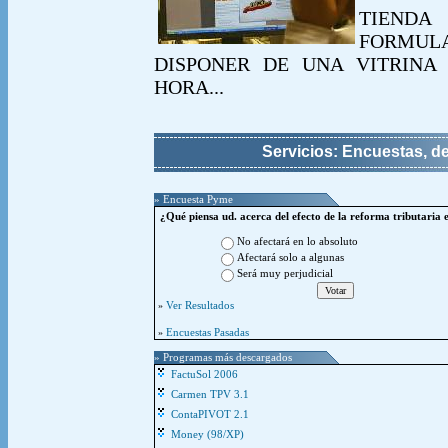
TIEND
FORMUL
DISPONER DE UNA VITRINA 
HORA...
Servicios: Encuestas, d
» Encuesta Pyme
¿Qué piensa ud. acerca del efecto de la reforma tributaria 
No afectará en lo absoluto
Afectará solo a algunas
Será muy perjudicial
Ver Resultados
»
Encuestas Pasadas
»
» Programas más descargados
FactuSol 2006
Carmen TPV 3.1
ContaPIVOT 2.1
Money (98/XP)