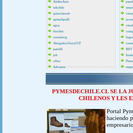
AtelierAnis
pane
inkchile
smar
quierolaweb
vitra
apimelipulli
acon
agua
vitra
bioclim
comp
rozenberg
Inget
Abogados1hora1UF
cons
pato66
BNT
job
host
cdius
Pint
Advanza
empr
PYMESDECHILE.CL SE LA 
CHILENOS Y LES 
Portal Pym
haciendo p
empresario