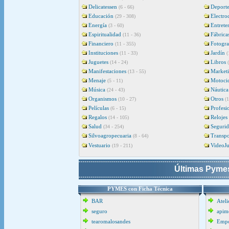
Delicatessen
Deporte
(6 - 66)
Educación
Electro
(29 - 308)
Energía
Entrete
(3 - 60)
Espiritualidad
Fábrica
(11 - 36)
Financiero
Fotogra
(11 - 355)
Instituciones
Jardín
(11 - 33)
(
Juguetes
Libros
(14 - 24)
Manifestaciones
Market
(13 - 55)
Menaje
Motocic
(5 - 11)
Música
Náutica
(24 - 43)
Organismos
Otros
(10 - 27)
(1
Películas
Profesi
(6 - 15)
Regalos
Relojes
(14 - 105)
Salud
Seguri
(34 - 254)
Silvoagropecuaria
Transpo
(8 - 64)
Vestuario
VideoJ
(19 - 211)
Últimas Pymes
PYMES con Ficha Técnica
BAR
Ateli
seguro
apime
tearomalosandes
Empo