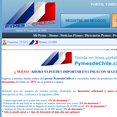
PORTAL Y DIR
REGISTRE SU NEGOCIO
Viernes 07 de agosto de 2026
Mi Pyme
Home
Noticias Pymes
Directorio Pymes
Pr
|
|
|
|
Usuarios: 23.015
Pymes:
13.800
Portal y directorio de empren
¿ Busca Emp
¡¡ NUEVO -
AHORA YA PUEDES IMPORTAR EN LÍNEA CON SEGU
Ingresa a nuestra tienda online del
portal PymesdeChile.cl
y encuentra miles de productos d
descuentos
de hasta un
50%
en tu primera compra.
Además, por ser usuario de nuestro portal, obtendrás un
descuento adicional y para s
VER DIRECTORIO PYMES
suscripción al día, conforme a la siguiente tabla:
- Usuario registrado en el portal (sin costo):
1% de descuento *
- Publicación de una ficha de tu negocio en nuestro directorio (sin costo):
2% de descuento *
- Publicación preferencial del tu negocio en nuestro directorio ($ 14.990 anual):
4% de descuento *
- Catálogo en línea de nuestro directorio ($ 19.990 anual):
5% de descuento *
REGISTRE SU NEGOCIO
* Sólo se puede optar a 1 tipo de descuento (el más alto que aplique)