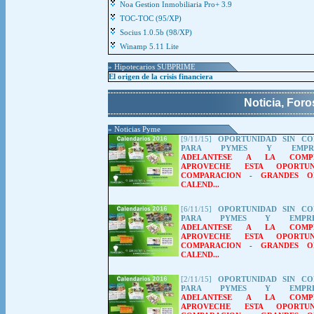
Noa Gestion Inmobiliaria Pro+ 3.9
TOC-TOC (95/XP)
Socius 1.0.5b (98/XP)
Winamp 5.11 Lite
» Hipotecarios SUBPRIME
El origen de la crisis financiera
Noticia, For
» Noticias Pyme
[9/11/15]
OPORTUNIDAD SIN CO
PARA PYMES Y EMPREN
ADELANTESE A LA COMPET
APROVECHE ESTA OPORTUN
COMPARACION
-
GRANDES O
CALEND...
[6/11/15]
OPORTUNIDAD SIN CO
PARA PYMES Y EMPREN
ADELANTESE A LA COMPET
APROVECHE ESTA OPORTUN
COMPARACION
-
GRANDES O
CALEND...
[2/11/15]
OPORTUNIDAD SIN CO
PARA PYMES Y EMPREN
ADELANTESE A LA COMPET
APROVECHE ESTA OPORTUN